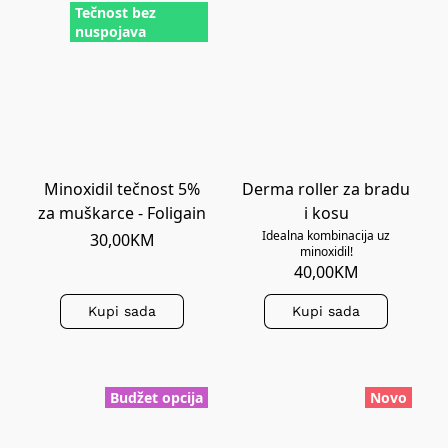
Tečnost bez
nuspojava
Minoxidil tečnost 5%
Derma roller za bradu
za muškarce - Foligain
i kosu
Idealna kombinacija uz
30,00KM
minoxidil!
40,00KM
Kupi sada
Kupi sada
Budžet opcija
Novo