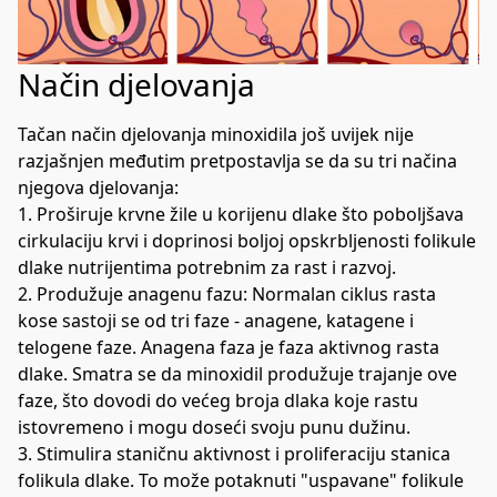
Način djelovanja
Tačan način djelovanja minoxidila još uvijek nije 
razjašnjen međutim pretpostavlja se da su tri načina 
njegova djelovanja:

1. Proširuje krvne žile u korijenu dlake što poboljšava 
cirkulaciju krvi i doprinosi boljoj opskrbljenosti folikule 
dlake nutrijentima potrebnim za rast i razvoj.

2. Produžuje anagenu fazu: Normalan ciklus rasta 
kose sastoji se od tri faze - anagene, katagene i 
telogene faze. Anagena faza je faza aktivnog rasta 
dlake. Smatra se da minoxidil produžuje trajanje ove 
faze, što dovodi do većeg broja dlaka koje rastu 
istovremeno i mogu doseći svoju punu dužinu.

3. Stimulira staničnu aktivnost i proliferaciju stanica 
folikula dlake. To može potaknuti "uspavane" folikule 