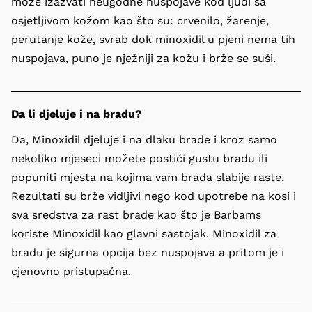
može izazvati neugodne nuspojave kod ljudi sa 
osjetljivom kožom kao što su: crvenilo, žarenje, 
perutanje kože, svrab dok minoxidil u pjeni nema tih 
nuspojava, puno je nježniji za kožu i brže se suši.
Da li djeluje i na bradu?
Da, Minoxidil djeluje i na dlaku brade i kroz samo 
nekoliko mjeseci možete postići gustu bradu ili 
popuniti mjesta na kojima vam brada slabije raste. 
Rezultati su brže vidljivi nego kod upotrebe na kosi i 
sva sredstva za rast brade kao što je Barbams 
koriste Minoxidil kao glavni sastojak. Minoxidil za 
bradu je sigurna opcija bez nuspojava a pritom je i 
cjenovno pristupačna.