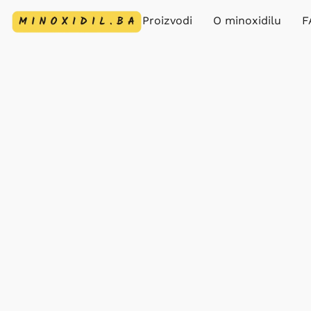
Proizvodi
O minoxidilu
F